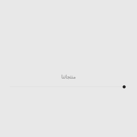
منتجاتنا
المطابخ
الخزائن
المغاسل