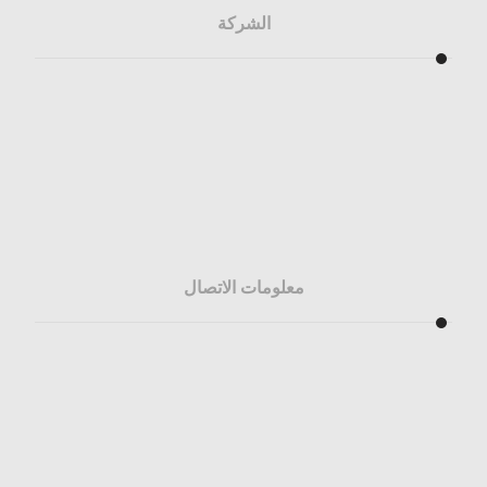
الشركة
من نحن
تواصل معنا
سياسة الاسترداد
سياسة الخصوصية
معلومات الاتصال
info@aljoaib.com.sa
sales@aljoaib.com.sa
+966 13 817 4627
+966 13 867 6124
Dammam: King Abdulaziz Street