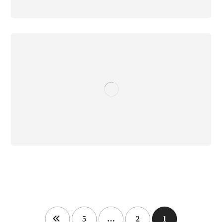
5
…
2
1