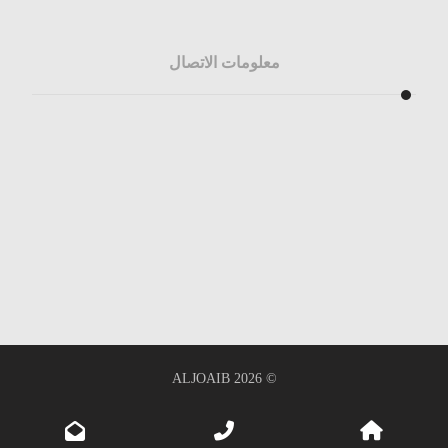
معلومات الاتصال
info@aljoaib.com.sa
sales@aljoaib.com.sa
+966 13 817 4627
+966 13 867 6124
Dammam: King Abdulaziz Street
Al Khobar: King Faisal Road
ALJOAIB
© 2026